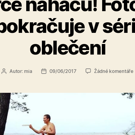
rce naháčů! Fot
pokračuje v séri
oblečení
Autor:
mia
09/06/2017
Žádné komentáře
Autor
Datum
příspěvku
příspěvku