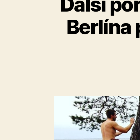
Další po
Berlína 