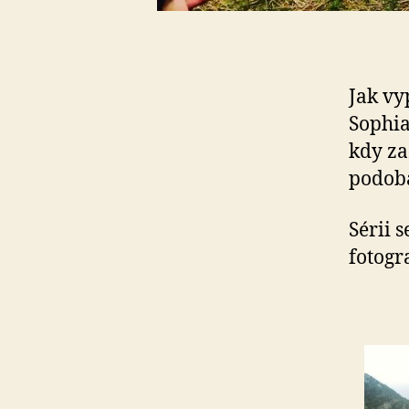
Jak vy
Sophia
kdy za
podobá
Sérii 
fotog