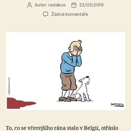
Autor:
redakce
23/03/2016
Autor
Datum
příspěvku
příspěvku
u
Žádné komentáře
textu
s
názvem
Brusel
v
barvách:
Smutek
a
černý
humor
v
11
výmluvných
ilustracích
To, co se včerejšího rána stalo v Belgii, otřáslo