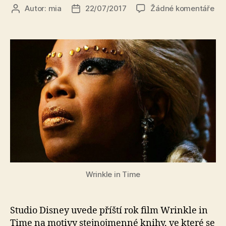
u
Autor:
mia
22/07/2017
Žádné komentáře
Autor
Datum
tex
příspěvku
příspěvku
s
ná
Dis
nat
no
fan
Wri
in
Tim
s
Op
a
Re
Wh
Wrinkle in Time
Studio Disney uvede příští rok film Wrinkle in
Time na motivy stejnojmenné knihy, ve které se