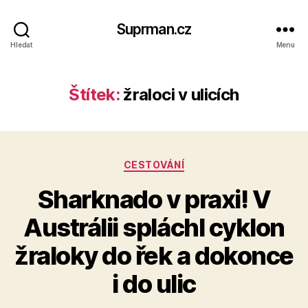
Suprman.cz
Hledat
Menu
Štítek:
žraloci v ulicích
Rubriky
CESTOVÁNÍ
Sharknado v praxi! V
Austrálii spláchl cyklon
žraloky do řek a dokonce
i do ulic