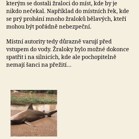
kterým se dostali žraloci do míst, kde by je
nikdo nečekal. Například do místních řek, kde
se prý prohání mnoho žraloků bělavých, kteří
mohou být pořádně nebezpeční.
Místní autority tedy důrazně varují před
vstupem do vody. Žraloky bylo možné dokonce
spatřit i na silnicích, kde ale pochopitelně
nemají šanci na přežití…