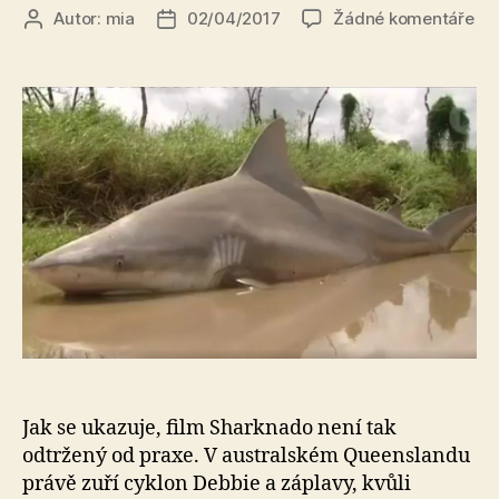
u
Autor:
mia
02/04/2017
Žádné komentáře
Autor
Datum
tex
příspěvku
příspěvku
s
ná
Sh
v
pra
V
Aus
spl
cyk
žra
do
řek
a
do
i
Jak se ukazuje, film Sharknado není tak
do
odtržený od praxe. V australském Queenslandu
uli
právě zuří cyklon Debbie a záplavy, kvůli