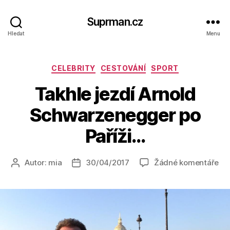
Suprman.cz
Hledat
Menu
Rubriky
CELEBRITY
CESTOVÁNÍ
SPORT
Takhle jezdí Arnold
Schwarzenegger po
Paříži…
u
Autor:
mia
30/04/2017
Žádné komentáře
Autor
Datum
tex
příspěvku
příspěvku
s
ná
Ta
jez
Ar