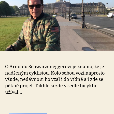
Sc
po
Pař
O Arnoldu Schwarzeneggerovi je známo, že je
nadšeným cyklistou. Kolo sebou vozí naprosto
všude, nedávno si ho vzal i do Vídně a i zde se
pěkně projel. Takhle si zde v sedle bicyklu
užíval…