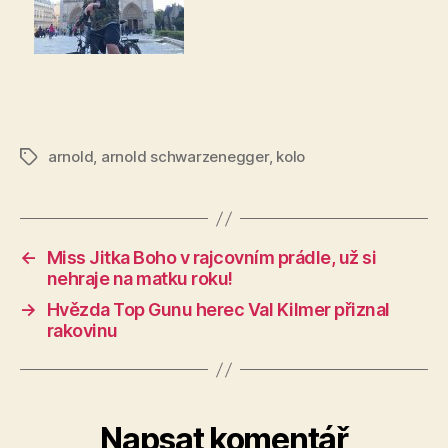
arnold
,
arnold schwarzenegger
,
kolo
Štítky
←
Miss Jitka Boho v rajcovním prádle, už si
nehraje na matku roku!
→
Hvězda Top Gunu herec Val Kilmer přiznal
rakovinu
Napsat komentář