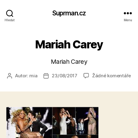
Suprman.cz
Hledat
Menu
Mariah Carey
Mariah Carey
u
Autor:
mia
23/08/2017
Žádné komentáře
Autor
Datum
tex
příspěvku
příspěvku
s
ná
Ma
Ca