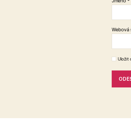
Jméno
*
Webová 
Uložit