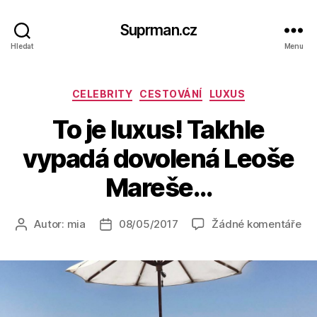
Suprman.cz
Hledat
Menu
Rubriky
CELEBRITY
CESTOVÁNÍ
LUXUS
To je luxus! Takhle
vypadá dovolená Leoše
Mareše…
u
Autor:
mia
08/05/2017
Žádné komentáře
Autor
Datum
tex
příspěvku
příspěvku
s
ná
To
je
lux