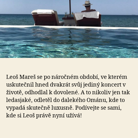
Tak
vy
do
Le
Ma
Leoš Mareš se po náročném období, ve kterém
uskutečnil hned dvakrát svůj jediný koncert v
životě, odhodlal k dovolené. A to nikoliv jen tak
ledasjaké, odletěl do dalekého Ománu, kde to
vypadá skutečně luxusně. Podívejte se sami,
kde si Leoš právě nyní užívá!