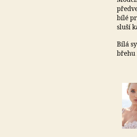
předve
bílé p
sluší 
Bílá s
břehu