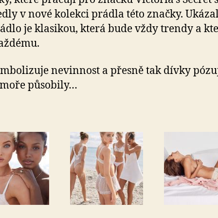
dly v nové kolekci prádla této značky. Ukázal
rádlo je klasikou, která bude vždy trendy a kt
každému.
ymbolizuje nevinnost a přesně tak dívky pózuj
 moře působily…