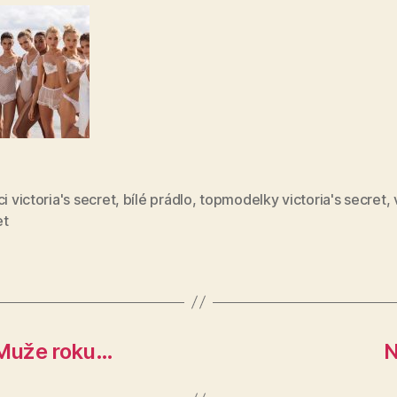
ci victoria's secret
,
bílé prádlo
,
topmodelky victoria's secret
,
et
o Muže roku…
N