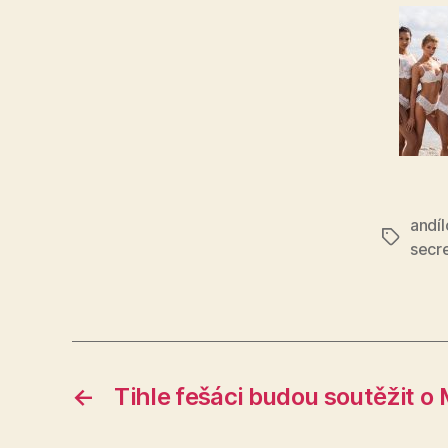
andíl
Štítky
secr
←
Tihle fešáci budou soutěžit 