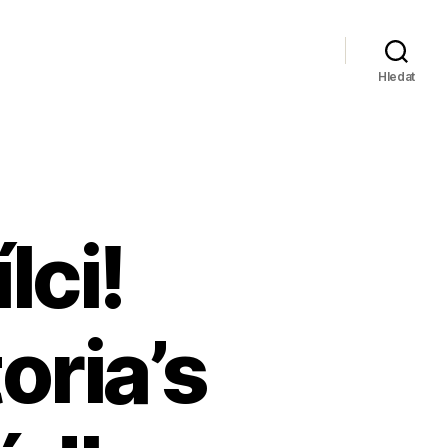
Hledat
lci!
oria’s