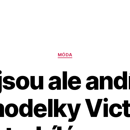
Rubriky
MÓDA
jsou ale andí
delky Vict