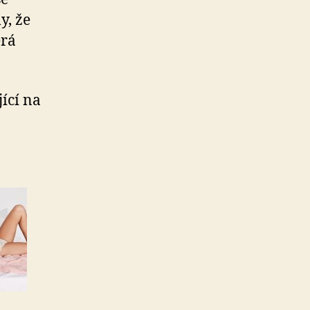
y, že
erá
ící na