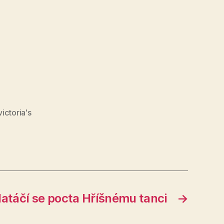
victoria's
atáčí se pocta Hříšnému tanci
→