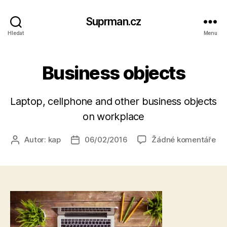
Suprman.cz
Hledat
Menu
Business objects
Laptop, cellphone and other business objects
on workplace
u
Autor:
kap
06/02/2016
Žádné komentáře
Autor
Datum
tex
příspěvku
příspěvku
s
ná
Bu
obj