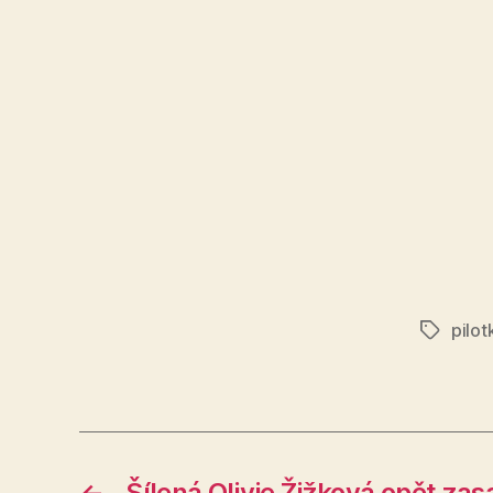
pilot
Štítky
←
Šílená Olivie Žižková opět zasa