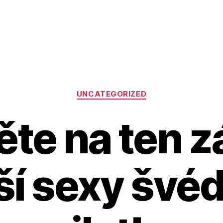
Rubriky
UNCATEGORIZED
te na ten z
ší sexy švé