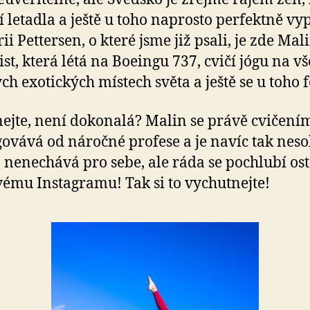
jí letadla a ještě u toho naprosto perfektně vy
i Pettersen, o které jsme již psali, je zde Mal
st, která létá na Boeingu 737, cvičí jógu na v
h exotických místech světa a ještě se u toho f
ejte, není dokonalá? Malin se právě cvičení
ovává od náročné profese a je navíc tak neso
to nenechává pro sebe, ale ráda se pochlubí os
vému Instagramu! Tak si to vychutnejte!