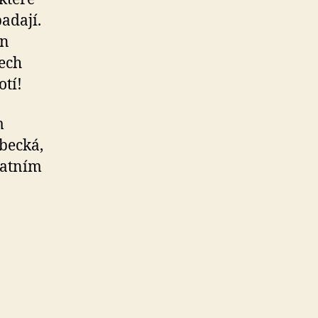
padají.
in
šech
otí!
m
becká,
tatním