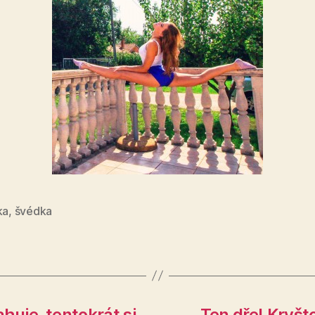
ka
,
švédka
huje, tentokrát si
Ten dře! Kryšt