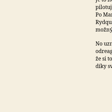
pilotu
Po Mari
Rydqui
možnýc
No uzn
odreag
že si 
díky s