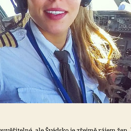
neuvěřitelné, ale Švédsko je zřejmě rájem žen,