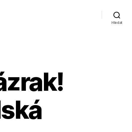
Hledat
ázrak!
dská