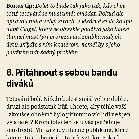
Bonus tip:
Bolet to bude tak jako tak, kdo chce
totiž tetování se musí umět ovládat. Pokud ale
opravdu máte velký strach, v lékárně se dá koupit
např. Calgel, který se obvykle používá jako bolest
tlumící mast (při prořezávání zoubků malých
dětí). Přijďte s ním k tatérovi, neměl by s jeho
použitím mít žádný problém.
6. Přitáhnout s sebou bandu
diváků
Tetování bolí. Někdo bolest snáší velice dobře,
druzí ale podstatně hůř. Chcete, aby téhle vaší
„zkoušce ohněm“ bylo přítomno víc lidí než jen
vy a tatér? Krom toho ten se u vás potřebuje
soustředit. Mít za zády hlučné publikum, které
komentuje jeho práci, to je k vzteku. Pokud