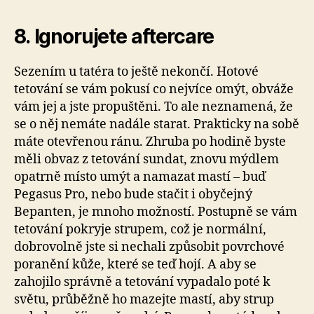
8. Ignorujete aftercare
Sezením u tatéra to ještě nekončí. Hotové
tetování se vám pokusí co nejvíce omýt, obváže
vám jej a jste propuštěni. To ale neznamená, že
se o něj nemáte nadále starat. Prakticky na sobě
máte otevřenou ránu. Zhruba po hodině byste
měli obvaz z tetování sundat, znovu mýdlem
opatrně místo umýt a namazat mastí – buď
Pegasus Pro, nebo bude stačit i obyčejný
Bepanten, je mnoho možností. Postupně se vám
tetování pokryje strupem, což je normální,
dobrovolně jste si nechali způsobit povrchové
poranění kůže, které se teď hojí. A aby se
zahojilo správně a tetování vypadalo poté k
světu, průběžně ho mazejte mastí, aby strup