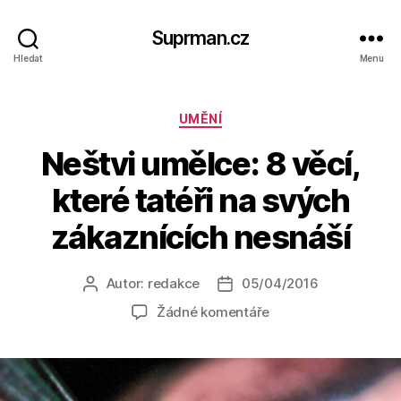
Suprman.cz
Hledat
Menu
Rubriky
UMĚNÍ
Neštvi umělce: 8 věcí,
které tatéři na svých
zákaznících nesnáší
Autor:
redakce
05/04/2016
Autor
Datum
příspěvku
příspěvku
u
Žádné komentáře
textu
s
názvem
Neštvi