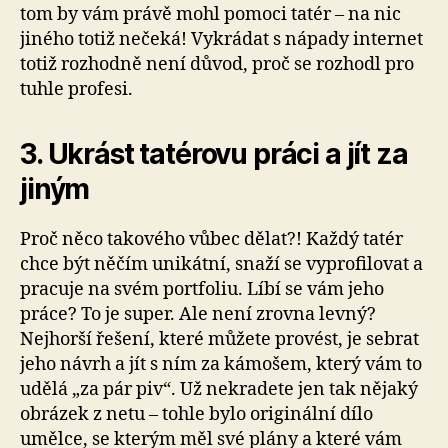
tom by vám právě mohl pomoci tatér – na nic
jiného totiž nečeká! Vykrádat s nápady internet
totiž rozhodně není důvod, proč se rozhodl pro
tuhle profesi.
3. Ukrást tatérovu práci a jít za
jiným
Proč něco takového vůbec dělat?! Každý tatér
chce být něčím unikátní, snaží se vyprofilovat a
pracuje na svém portfoliu. Líbí se vám jeho
práce? To je super. Ale není zrovna levný?
Nejhorší řešení, které můžete provést, je sebrat
jeho návrh a jít s ním za kámošem, který vám to
udělá „za pár piv“. Už nekradete jen tak nějaký
obrázek z netu – tohle bylo originální dílo
umělce, se kterým měl své plány a které vám