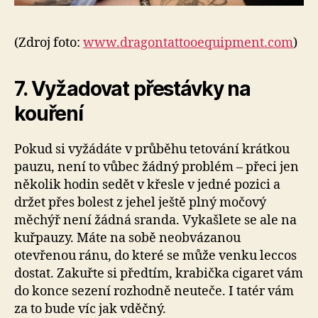
(Zdroj foto:
www.dragontattooequipment.com
)
7. Vyžadovat přestávky na
kouření
Pokud si vyžádáte v průběhu tetování krátkou
pauzu, není to vůbec žádný problém – přeci jen
několik hodin sedět v křesle v jedné pozici a
držet přes bolest z jehel ještě plný močový
měchýř není žádná sranda. Vykašlete se ale na
kuřpauzy. Máte na sobě neobvázanou
otevřenou ránu, do které se může venku leccos
dostat. Zakuřte si předtím, krabička cigaret vám
do konce sezení rozhodně neuteče. I tatér vám
za to bude víc jak vděčný.