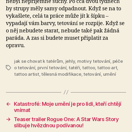
nebyl nepříjemně suchý. Po cca dvou týdnech
by strupy měly samy odpadnout. Když se na to
vykašlete, celá ta práce může jít k šípku –
vypadají vám barvy, tetování se rozpije. Když se
o něj nebudete starat, nebude také pak žádná
paráda. A zas si budete muset připlatit za
opravu.
jak se chovat k tatérům
,
jehly
,
motivy tetování
,
péče
o tetování
,
první tetování
,
tatéři
,
tattoo
,
tattoo art
,
Štítky
tattoo artist
,
tělesná modifikace
,
tetování
,
umění
←
Katastrofé: Moje umění je pro lidi, kteří chtějí
vnímat
→
Teaser trailer Rogue One: A Star Wars Story
slibuje hvězdnou podívanou!