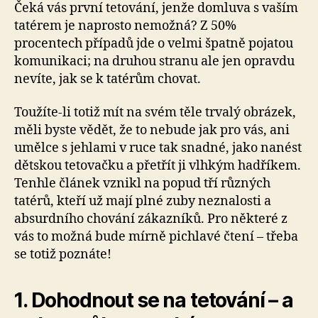
Čeká vás první tetování, jenže domluva s vaším
tatérem je naprosto nemožná? Z 50%
procentech případů jde o velmi špatně pojatou
komunikaci; na druhou stranu ale jen opravdu
nevíte, jak se k tatérům chovat.
Toužíte-li totiž mít na svém těle trvalý obrázek,
měli byste vědět, že to nebude jak pro vás, ani
umělce s jehlami v ruce tak snadné, jako nanést
dětskou tetovačku a přetřít ji vlhkým hadříkem.
Tenhle článek vznikl na popud tří různých
tatérů, kteří už mají plné zuby neznalosti a
absurdního chování zákazníků. Pro některé z
vás to možná bude mírně pichlavé čtení – třeba
se totiž poznáte!
1. Dohodnout se na tetování – a