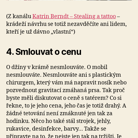
(Z kanálu
Katrin Berndt – Stealing a tattoo
–
krádeží návrhu se totiž nezavděčíte ani lidem,
kteří je už dávno „vlastní“)
4. Smlouvat o cenu
O džíny v krámě nesmlouváte. O mobil
nesmlouváte. Nesmlouváte ani s plastickým
chirurgem, který vám má napravit nosík nebo
pozvednout gravitací zmáhaná prsa. Tak proč
byste měli diskutovat o ceně s tatérem? Co si
řekne, to je jeho cena, jeho čas je totiž drahý. A
žádné tetování není zmáknuté jen tak za
hodinku. Něco ho také stál strojek, jehly,
rukavice, desinfekce, barvy… Takže se
připravte na to, že nejste jen tak na tržišti. Je