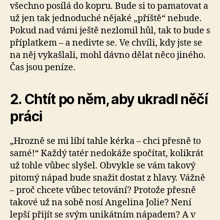
všechno posílá do kopru. Bude si to pamatovat a
už jen tak jednoduché nějaké „příště“ nebude.
Pokud nad vámi ještě nezlomil hůl, tak to bude s
příplatkem – a nedivte se. Ve chvíli, kdy jste se
na něj vykašlali, mohl dávno dělat něco jiného.
Čas jsou peníze.
2. Chtít po něm, aby ukradl něčí
práci
„Hrozně se mi líbí tahle kérka – chci přesně to
samé!“ Každý tatér nedokáže spočítat, kolikrát
už tohle vůbec slyšel. Obvykle se vám takový
pitomý nápad bude snažit dostat z hlavy. Vážně
– proč chcete vůbec tetování? Protože přesně
takové už na sobě nosí Angelina Jolie? Není
lepší přijít se svým unikátním nápadem? A v