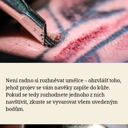
umělce:
8
věcí,
které
tatéři
na
svých
zákaznících
nesnáší
Není radno si rozhněvat umělce – obzvlášť toho,
jehož projev se vám navěky zapíše do kůže.
Pokud se tedy rozhodnete jednoho z nich
navštívit, zkuste se vyvarovat všem uvedeným
bodům.