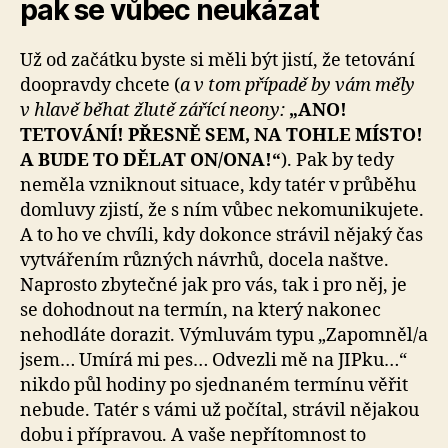
pak se vůbec neukázat
Už od začátku byste si měli být jistí, že tetování
doopravdy chcete (
a v tom případě by vám měly
v hlavě běhat žlutě zářící neony:
„ANO!
TETOVÁNÍ! PŘESNĚ SEM, NA TOHLE MÍSTO!
A BUDE TO DĚLAT ON/ONA!“
). Pak by tedy
neměla vzniknout situace, kdy tatér v průběhu
domluvy zjistí, že s ním vůbec nekomunikujete.
A to ho ve chvíli, kdy dokonce strávil nějaký čas
vytvářením různých návrhů, docela naštve.
Naprosto zbytečné jak pro vás, tak i pro něj, je
se dohodnout na termín, na který nakonec
nehodláte dorazit. Výmluvám typu „Zapomněl/a
jsem… Umírá mi pes… Odvezli mě na JIPku…“
nikdo půl hodiny po sjednaném termínu věřit
nebude. Tatér s vámi už počítal, strávil nějakou
dobu i přípravou. A vaše nepřítomnost to