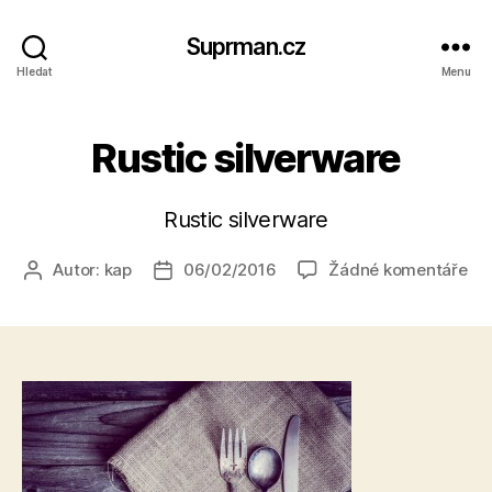
Suprman.cz
Hledat
Menu
Rustic silverware
Rustic silverware
u
Autor:
kap
06/02/2016
Žádné komentáře
Autor
Datum
tex
příspěvku
příspěvku
s
ná
Rus
sil