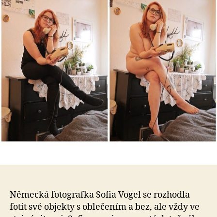
obl
Fot
fot
na
ve
ste
sit
Německá fotografka Sofia Vogel se rozhodla
fotit své objekty s oblečením a bez, ale vždy ve