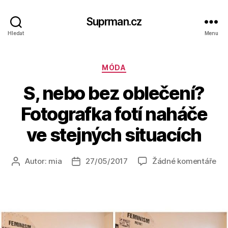
Suprman.cz
Hledat
Menu
Rubriky
MÓDA
S, nebo bez oblečení?
Fotografka fotí naháče
ve stejných situacích
u
Autor:
mia
27/05/2017
Žádné komentáře
Autor
Datum
tex
příspěvku
příspěvku
s
ná
S,
ne
be