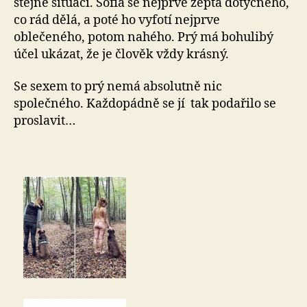
stejné situaci. Sofia se nejprve zeptá dotyčného,
co rád dělá, a poté ho vyfotí nejprve
oblečeného, potom nahého. Prý má bohulibý
účel ukázat, že je člověk vždy krásný.
Se sexem to prý nemá absolutně nic
společného. Každopádně se jí tak podařilo se
proslavit…