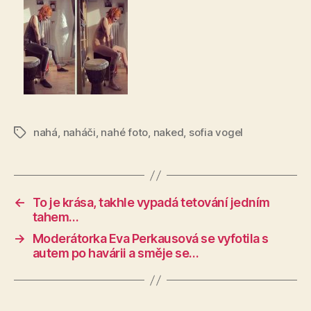
nahá
,
naháči
,
nahé foto
,
naked
,
sofia vogel
Štítky
←
To je krása, takhle vypadá tetování jedním
tahem…
→
Moderátorka Eva Perkausová se vyfotila s
autem po havárii a směje se…