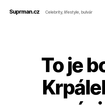
Suprman.cz
Celebrity, lifestyle, bulvár
To je b
Krpálek