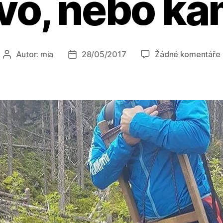
ivo, nebo k
Autor:
mia
28/05/2017
Žádné komentáře
Autor
Datum
příspěvku
příspěvku