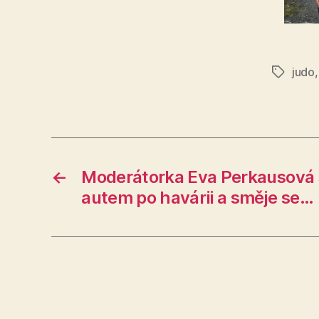
judo
Štítky
←
Moderátorka Eva Perkausová s
autem po havárii a směje se…