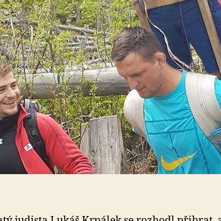
atý judista Lukáš Krpálek se rozhodl přibrat,