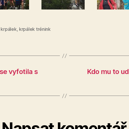
,
krpálek
,
krpálek trénink
e vyfotila s
Kdo mu to ud
Napsat komentář