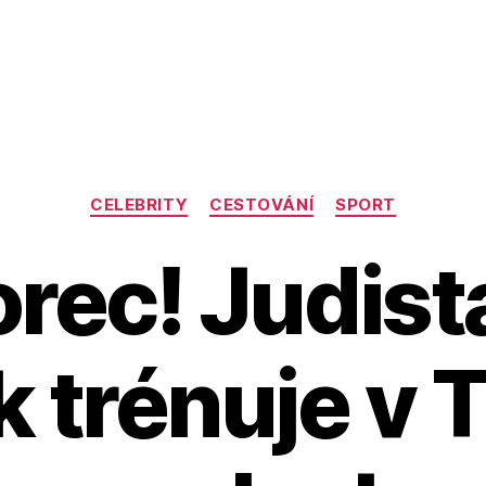
Rubriky
CELEBRITY
CESTOVÁNÍ
SPORT
orec! Judis
 trénuje v 