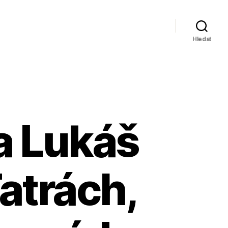
Hledat
ta Lukáš
Tatrách,