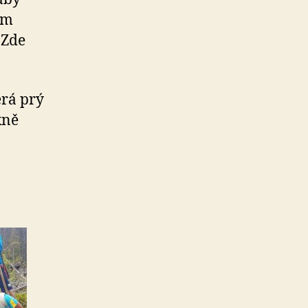
ím
 Zde
erá prý
kně