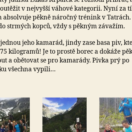
outěžit v nejvyšší váhové kategorii. Nyní za t
 absolvuje pěkně náročný trénink v Tatrách.
do strmých kopců, vždy s pěkným závažím.
 jednou jeho kamarád, jindy zase basa piv, kt
 75 kilogramů! Je to prostě borec a dokáže pě
t a obětovat se pro kamarády. Pivka prý po
ku všechna vypili…