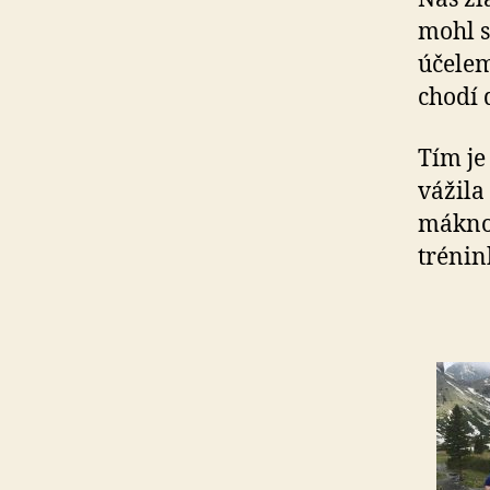
mohl s
účelem
chodí 
Tím je
vážila
máknou
trénin