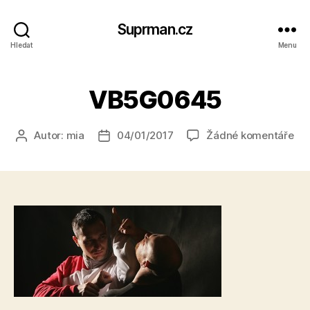
Suprman.cz
Hledat
Menu
VB5G0645
u
Autor:
mia
04/01/2017
Žádné komentáře
Autor
Datum
tex
příspěvku
příspěvku
s
ná
VB