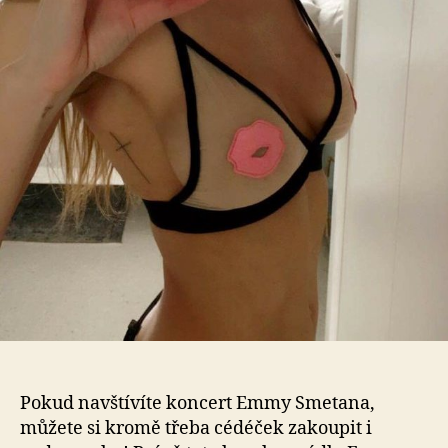
lák
na
po
Pokud navštívíte koncert Emmy Smetana,
můžete si kromě třeba cédéček zakoupit i