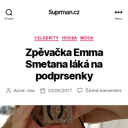
Suprman.cz
Hledat
Menu
Rubriky
CELEBRITY
HUDBA
MÓDA
Zpěvačka Emma
Smetana láká na
podprsenky
u
Autor:
mia
02/06/2017
Žádné komentáře
Autor
Datum
tex
příspěvku
příspěvku
s
ná
Zp
Em
Sm