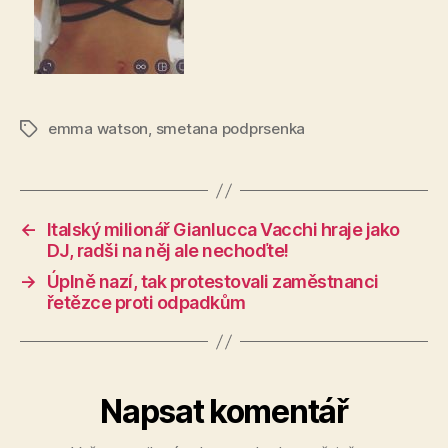
emma watson
,
smetana podprsenka
Štítky
←
Italský milionář Gianlucca Vacchi hraje jako
DJ, radši na něj ale nechoďte!
→
Úplně nazí, tak protestovali zaměstnanci
řetězce proti odpadkům
Napsat komentář