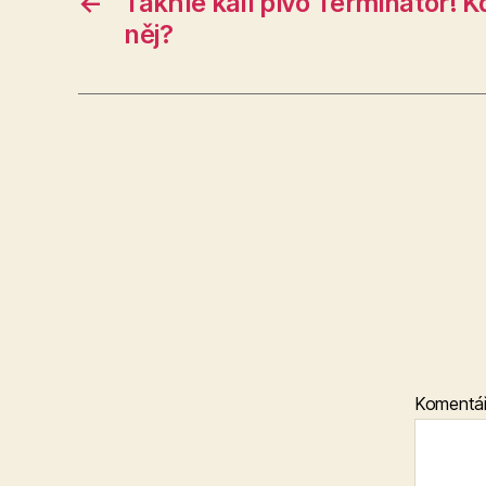
←
Takhle kalí pivo Terminátor! K
něj?
Komentá