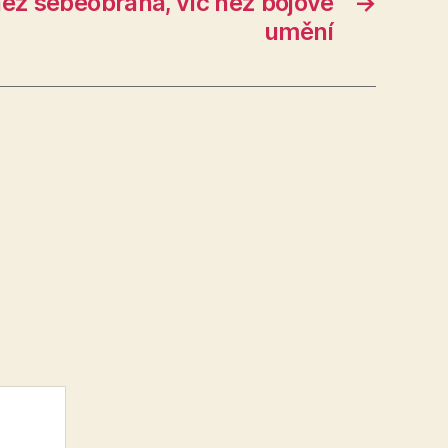
ež sebeobrana, víc než bojové
→
umění