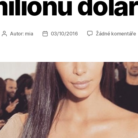
ilionů dola
Autor:
mia
03/10/2016
Žádné komentáře
Autor
Datum
příspěvku
příspěvku
o
š
j