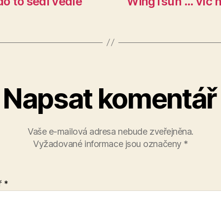
do to sedí vedle
WingTsun … víc n
Napsat komentář
Vaše e-mailová adresa nebude zveřejněna.
Vyžadované informace jsou označeny
*
ř
*