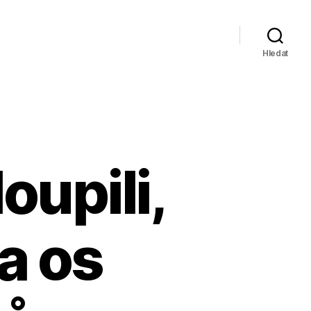
Hledat
oupili,
za os