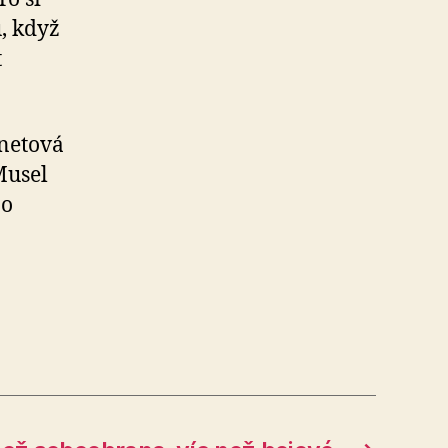
, když
t
rnetová
Musel
Po