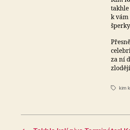
takhle
k vám 
šperky
Přesně
celebr
za ní 
zloděj
kim 
Štítky