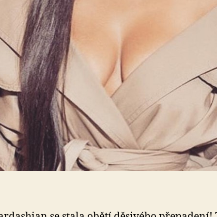
rdashian se stala obětí děsivého přepadení! 