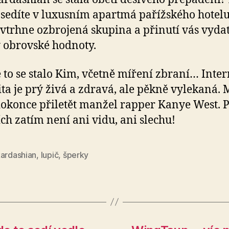
 sedíte v luxusním apartmá pařížského hotelu
vtrhne ozbrojená skupina a přinutí vás vyda
 obrovské hodnoty.
 to se stalo Kim, včetně míření zbraní… Inte
ita je prý živá a zdravá, ale pěkně vylekaná. 
dokonce přiletět manžel rapper Kanye West. 
ích zatím není ani vidu, ani slechu!
kardashian
,
lupič
,
šperky