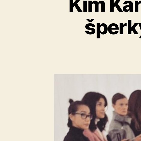
Kim Kard
šperky