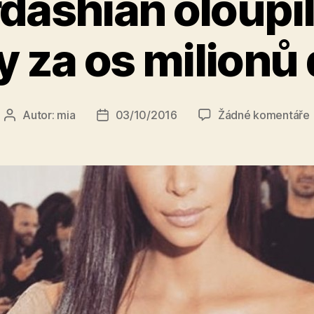
ashian oloupili, 
 za os milionů
Autor:
mia
03/10/2016
Žádné komentáře
Autor
Datum
příspěvku
příspěvku
o
š
j