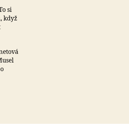
To si
, když
t
rnetová
Musel
Po