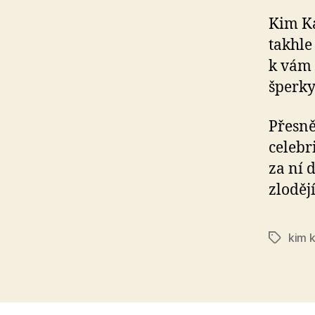
Kim Ka
takhle
k vám 
šperky
Přesně
celebr
za ní 
zloděj
kim 
Štítky