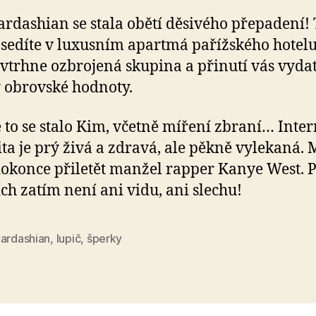
rdashian se stala obětí děsivého přepadení! 
 sedíte v luxusním apartmá pařížského hotelu
vtrhne ozbrojená skupina a přinutí vás vyda
 obrovské hodnoty.
 to se stalo Kim, včetně míření zbraní… Inte
ita je prý živá a zdravá, ale pěkně vylekaná. 
dokonce přiletět manžel rapper Kanye West. 
ích zatím není ani vidu, ani slechu!
kardashian
,
lupič
,
šperky