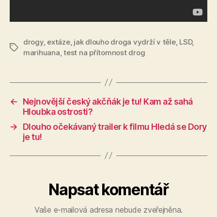
drogy
,
extáze
,
jak dlouho droga vydrží v těle
,
LSD
,
Štítky
marihuana
,
test na přítomnost drog
←
Nejnovější český akčňák je tu! Kam až sahá
Hloubka ostrosti?
→
Dlouho očekávaný trailer k filmu Hledá se Dory
je tu!
Napsat komentář
Vaše e-mailová adresa nebude zveřejněna.