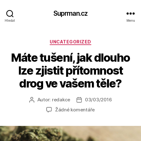
Suprman.cz
Hledat
Menu
Rubriky
UNCATEGORIZED
Máte tušení, jak dlouho
lze zjistit přítomnost
drog ve vašem těle?
Autor:
redakce
03/03/2016
Autor
Datum
příspěvku
příspěvku
u
Žádné komentáře
textu
s
názvem
Máte