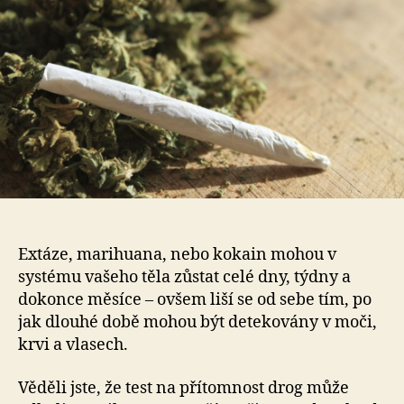
tušení,
jak
dlouho
lze
zjistit
přítomnost
drog
ve
vašem
těle?
Extáze, marihuana, nebo kokain mohou v
systému vašeho těla zůstat celé dny, týdny a
dokonce měsíce – ovšem liší se od sebe tím, po
jak dlouhé době mohou být detekovány v moči,
krvi a vlasech.
Věděli jste, že test na přítomnost drog může