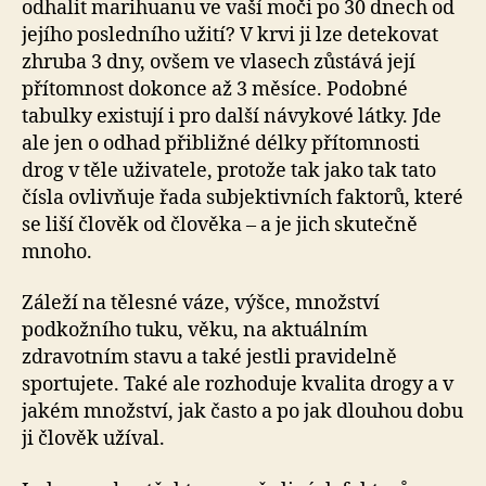
odhalit marihuanu ve vaší moči po 30 dnech od
jejího posledního užití? V krvi ji lze detekovat
zhruba 3 dny, ovšem ve vlasech zůstává její
přítomnost dokonce až 3 měsíce. Podobné
tabulky existují i pro další návykové látky. Jde
ale jen o odhad přibližné délky přítomnosti
drog v těle uživatele, protože tak jako tak tato
čísla ovlivňuje řada subjektivních faktorů, které
se liší člověk od člověka – a je jich skutečně
mnoho.
Záleží na tělesné váze, výšce, množství
podkožního tuku, věku, na aktuálním
zdravotním stavu a také jestli pravidelně
sportujete. Také ale rozhoduje kvalita drogy a v
jakém množství, jak často a po jak dlouhou dobu
ji člověk užíval.