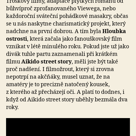
Troškovy filmy, adaptace plytkých románů od
bůhvíproč zprofanovaného Viewega, nebo
každoroční sváteční pohádkové masakry, občas
se u nás naskytne charismatický projekt, který
nadchne na první dobrou. A tím byla
Hloubka
ostrosti
, která začala jako fanouškovský film
vznikat v létě minulého roku. Pokud jste už jako
divák tuhle partu zaznamenali při krátkém
filmu
Aikido street story
, měli jste být také
proč nadšení. I filmožrout, který si zrovna
nepotrpí na akčňáky, musel uznat, že na
amatéry je to precizně natočený kousek,
z kterého až přecházejí oči. A platí to dodnes, i
když od Aikido street story uběhly bezmála dva
roky.