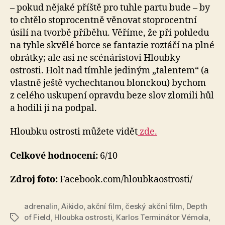
– pokud nějaké příště pro tuhle partu bude – by
to chtělo stoprocentně věnovat stoprocentní
úsilí na tvorbě příběhu. Věříme, že při pohledu
na tyhle skvělé borce se fantazie roztáčí na plné
obrátky; ale asi ne scénáristovi Hloubky
ostrosti. Holt nad tímhle jediným „talentem“ (a
vlastně ještě vychechtanou blonckou) bychom
z celého uskupení opravdu beze slov zlomili hůl
a hodili ji na podpal.
Hloubku ostrosti můžete vidět
zde.
Celkové hodnocení:
6/10
Zdroj foto:
Facebook.com/hloubkaostrosti/
adrenalin
,
Aikido
,
akční film
,
český akční film
,
Depth
of Field
,
Hloubka ostrosti
,
Karlos Terminátor Vémola
,
Štítky