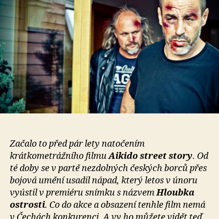
český
akčňák
je
tu!
Kam
až
sahá
Hloubka
ostrosti?
Začalo to před pár lety natočením
krátkometrážního filmu
Aikido street story
. Od
té doby se v partě nezdolných českých borců přes
bojová umění usadil nápad, který letos v únoru
vyústil v premiéru snímku s názvem
Hloubka
ostrosti
. Co do akce a obsazení tenhle film nemá
v Čechách konkurenci. A vy ho můžete vidět teď