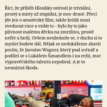
Říct, že příběh Hloubky ostrosti je triviální,
prostý a místy až stupidní, je moc drsné. Přeci
jde jen o amatérský film, takže kritik musí
zvednout ruce a vzdát to – bylo by to jako
plivnout malému děcku na zmrzlinu, prostě
nefér a hnůj. Ovšem neubráníte se, v duchu si to
myslet budete dál. Nějak se nedokážeme zbavit
pocitu, že Jaroslav Wagner, který psal scénář a
podílel se s Lukášem Šimandlem i na režii, moc
vypravěčského talentu nepobral. A je to
nesmírná škoda.