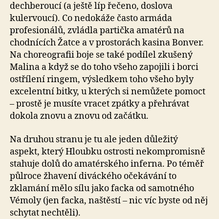
dechberoucí (a ještě líp řečeno, doslova
kulervoucí). Co nedokáže často armáda
profesionálů, zvládla partička amatérů na
chodnících Žatce a v prostorách kasina Bonver.
Na choreografii boje se také podílel zkušený
Malina a když se do toho všeho zapojili i borci
ostřílení ringem, výsledkem toho všeho byly
excelentní bitky, u kterých si nemůžete pomoct
– prostě je musíte vracet zpátky a přehrávat
dokola znovu a znovu od začátku.
Na druhou stranu je tu ale jeden důležitý
aspekt, který Hloubku ostrosti nekompromisně
stahuje dolů do amatérského inferna. Po téměř
půlroce žhavení diváckého očekávání to
zklamání mělo sílu jako facka od samotného
Vémoly (jen facka, naštěstí – nic víc byste od něj
schytat nechtěli).