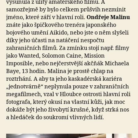
vysunula z ulity amatérského filmu. A
samozřejmě by bylo celkem průšvih nezmínit
jméno, které září v hlavní roli.
Ondřeje Malinu
znáte jako špičkového trenéra japonského
bojového umění Aikido, nebo jste o něm slyšeli
díky jeho účasti na natáčení nespočtu
zahraničních filmů. Za zmínku stojí např. filmy
jako Wanted, Solomon Caine, Mission
Imposible, nebo nejčerstvější akčňák Michaela
Baye, 13 hodin. Malina je prostě chlap na
roztrhání. A aby ta jeho kaskadérská kariéra
„jednotvárně“ neplynula pouze v zahraničních
megafilmech, vzal v Hloubce ostrosti hlavní roli
fotografa, který okusí na vlastní kůži, jak moc
dokáže být jeho živobytí krušné, když strká nos
a hledáček do soukromí vlivných lidí.