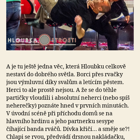
A je tu ještě jedna věc, která Hloubku celkově
nestaví do dobrého světla. Borci přes rvačky
jsou výmluvní díky svalům a letícím pěstem.
Herci to ale prostě nejsou. A že se do téhle
partičky vloudili i absolutní neherci (nebo spíš
neherečky) poznáte hned v prvních minutách.
V úvodní scéně při příchodu domů se na
hlavního hrdinu a jeho partnerku sesype
číhající banda rváčů. Dívka křičí… a směje se?!
Chlapi se rvou, předvádí drsnou nakládačku,