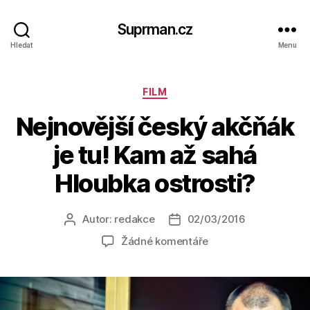
Suprman.cz
Hledat
Menu
Rubriky
FILM
Nejnovější český akčňák
je tu! Kam až sahá
Hloubka ostrosti?
Autor:
redakce
02/03/2016
Autor
Datum
příspěvku
příspěvku
u
Žádné komentáře
textu
s
názvem
Nejnovější