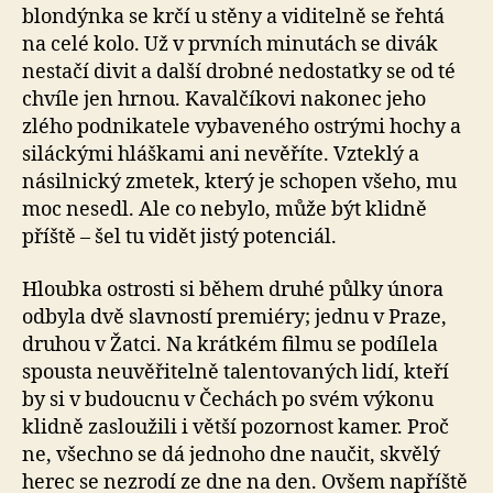
blondýnka se krčí u stěny a viditelně se řehtá
na celé kolo. Už v prvních minutách se divák
nestačí divit a další drobné nedostatky se od té
chvíle jen hrnou. Kavalčíkovi nakonec jeho
zlého podnikatele vybaveného ostrými hochy a
siláckými hláškami ani nevěříte. Vzteklý a
násilnický zmetek, který je schopen všeho, mu
moc nesedl. Ale co nebylo, může být klidně
příště – šel tu vidět jistý potenciál.
Hloubka ostrosti si během druhé půlky února
odbyla dvě slavností premiéry; jednu v Praze,
druhou v Žatci. Na krátkém filmu se podílela
spousta neuvěřitelně talentovaných lidí, kteří
by si v budoucnu v Čechách po svém výkonu
klidně zasloužili i větší pozornost kamer. Proč
ne, všechno se dá jednoho dne naučit, skvělý
herec se nezrodí ze dne na den. Ovšem napříště