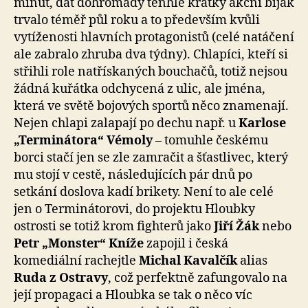
minut, dát dohromady tenhle krátký akční biják
trvalo téměř půl roku a to především kvůli
vytíženosti hlavních protagonistů (celé natáčení
ale zabralo zhruba dva týdny). Chlapíci, kteří si
střihli role natřískaných bouchačů, totiž nejsou
žádná kuřátka odchycená z ulic, ale jména,
která ve světě bojových sportů něco znamenají.
Nejen chlapi zalapají po dechu např. u
Karlose
„Terminátora“ Vémoly
– tomuhle českému
borci stačí jen se zle zamračit a šťastlivec, který
mu stojí v cestě, následujících pár dnů po
setkání doslova kadí brikety. Není to ale celé
jen o Terminátorovi, do projektu Hloubky
ostrosti se totiž krom fighterů jako
Jiří Žák
nebo
Petr „Monster“ Kníže
zapojil i česká
komediální rachejtle
Michal Kavalčík
alias
Ruda z Ostravy
, což perfektně zafungovalo na
její propagaci a Hloubka se tak o něco víc