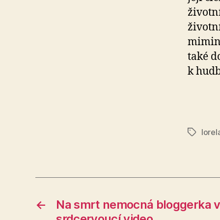
životn
životní
mimink
také d
k hudb
lorel
Štítky
←
Na smrt nemocná bloggerka v
srdcervoucí video…