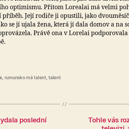
ího optimismu. Přitom Lorealai má velmi po
 příběh. Její rodiče ji opustili, jako dvouměsí
o se jí ujala žena, která jí dala domov a na so
oprovázela. Právě ona v Lorelai podporovala
ě.
ai
,
rumunsko má talent
,
talent
ydala poslední
Tohle vás ro
televizi,