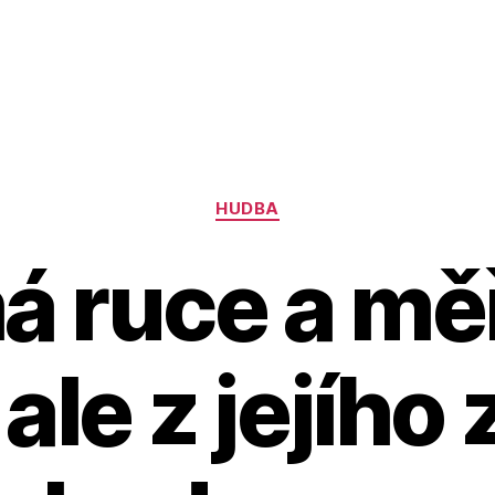
Rubriky
HUDBA
 ruce a měř
 ale z jejího