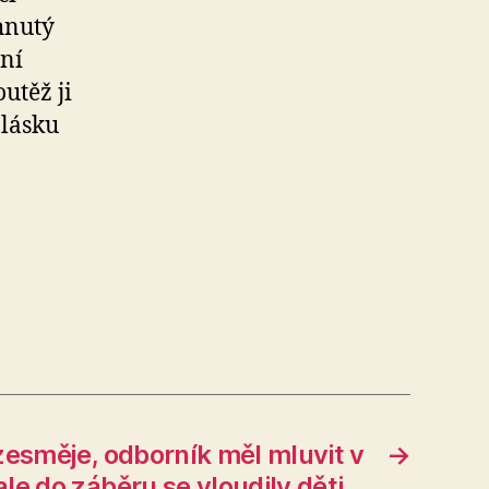
hnutý
ční
utěž ji
 lásku
zesměje, odborník měl mluvit v
→
 ale do záběru se vloudily děti…