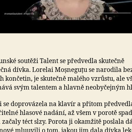
m
nské soutěži Talent se předvedla skutečně
čná dívka. Lorelai Moșneguțu se narodila be
h končetin, je skutečně malého vzrůstu, ale v
nává svým talentem a hlavně neobyčejným h
i se doprovázela na klavír a přitom předvedl
itelné hlasové nadání, až všem v porotě spad
a začaly téct slzy. Porota ji okamžitě poslala d
lenové mluuvili o tom, jakou jim dala dívka lek