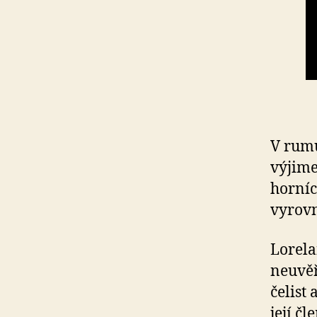
V rumu
výjime
horníc
vyrov
Lorela
neuvěř
čelist 
její č