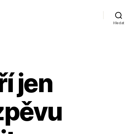
Hledat
í jen
 zpěvu