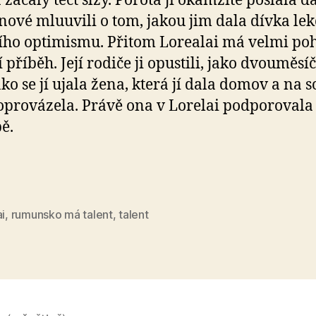
a začaly téct slzy. Porota ji okamžitě poslala d
lenové mluuvili o tom, jakou jim dala dívka lek
ího optimismu. Přitom Lorealai má velmi po
 příběh. Její rodiče ji opustili, jako dvouměsí
o se jí ujala žena, která jí dala domov a na so
oprovázela. Právě ona v Lorelai podporovala
ě.
ai
,
rumunsko má talent
,
talent