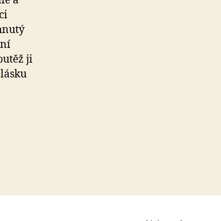
ále a
ci
hnutý
ční
utěž ji
 lásku