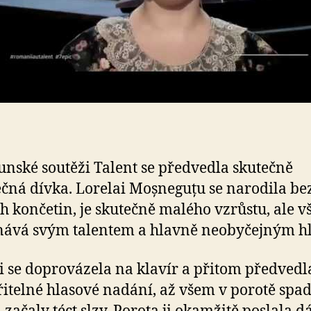
j
v
m
nské soutěži Talent se předvedla skutečně
čná dívka. Lorelai Moșneguțu se narodila be
h končetin, je skutečně malého vzrůstu, ale v
nává svým talentem a hlavně neobyčejným h
i se doprovázela na klavír a přitom předvedl
itelné hlasové nadání, až všem v porotě spad