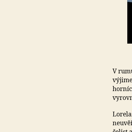
V rumu
výjime
horníc
vyrov
Lorela
neuvěř