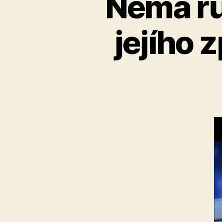
Nemá ruc
jejího 