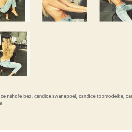
ice nahoře bez
,
candice swanepoel
,
candice topmodelka
,
ca
e