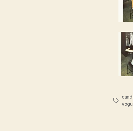
cand
Štítky
vogu