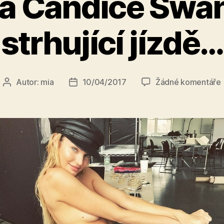
a Candice Swan
strhující jízdě…
Autor:
mia
10/04/2017
Žádné komentáře
Autor
Datum
příspěvku
příspěvku
s