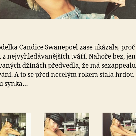
elka Candice Swanepoel zase ukázala, proč 
 z nejvyhledávanějších tváří. Nahoře bez, jen
vaných džínách předvedla, že má sexappealu
ání. A to se před necelým rokem stala hrdou
u synka…