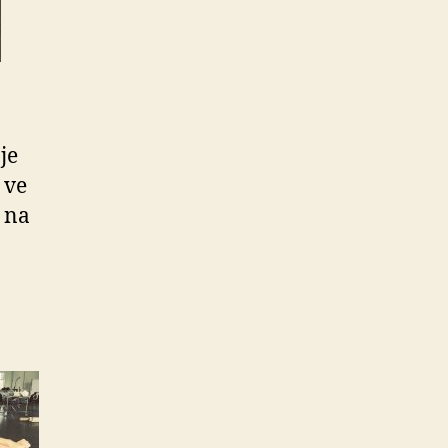
je
 ve
 na