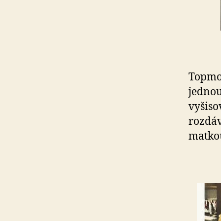
Topmod
jednou
vyšiso
rozdáv
matko