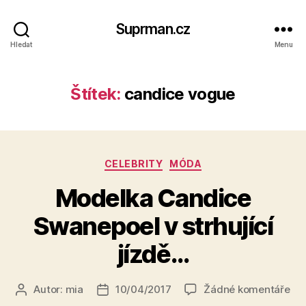
Suprman.cz
Hledat
Menu
Štítek:
candice vogue
Rubriky
CELEBRITY
MÓDA
Modelka Candice
Swanepoel v strhující
jízdě…
u
Autor:
mia
10/04/2017
Žádné komentáře
Autor
Datum
tex
příspěvku
příspěvku