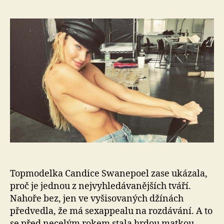
s
ná
Mo
Ca
Sw
v
str
jíz
Topmodelka Candice Swanepoel zase ukázala,
proč je jednou z nejvyhledávanějších tváří.
Nahoře bez, jen ve vyšisovaných džínách
předvedla, že má sexappealu na rozdávání. A to
se před necelým rokem stala hrdou matkou