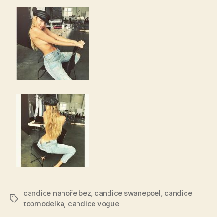
candice nahoře bez
,
candice swanepoel
,
candice
Štítky
topmodelka
,
candice vogue