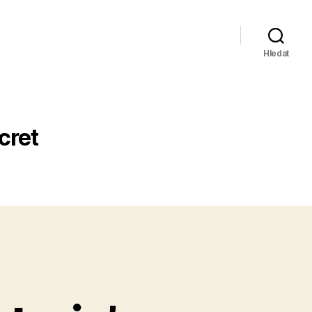
Hledat
cret