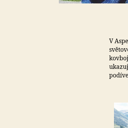
V Aspe
světov
kovboj
ukazuj
podíve