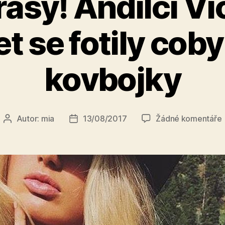
rásy! Andílci Vi
t se fotily cob
kovbojky
Autor:
mia
13/08/2017
Žádné komentáře
Autor
Datum
příspěvku
příspěvku
j
k
A
V