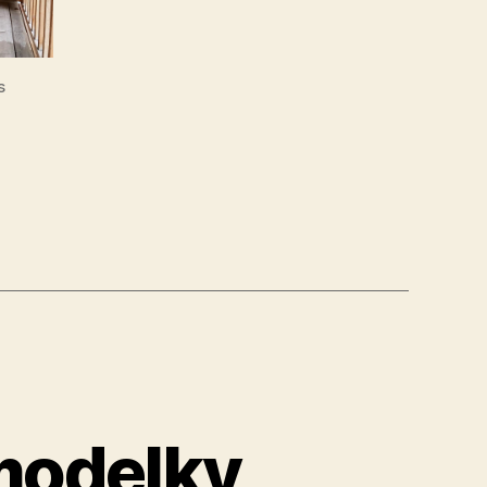
s
modelky