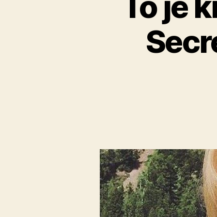
To je k
Secre