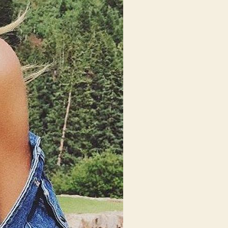
Secret
se
otily
coby
sexy
kovbojky