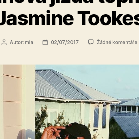
Jasmine Tooke
Autor:
mia
02/07/2017
Žádné komentáře
Autor
Datum
příspěvku
příspěvku