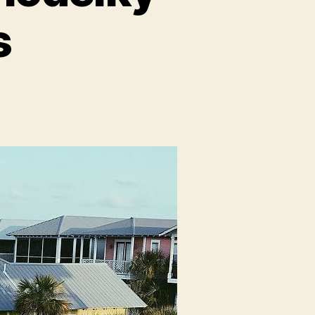
s
u
textu
s
názvem
Prázdninová
jízda
topmodelky
Jasmine
Tookes