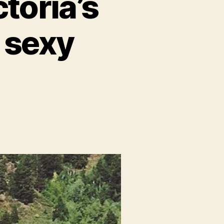
ctoria’s
y sexy
u
textu
s
názvem
To
e
rásy!
ndílci
ictoria’s