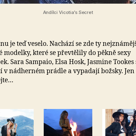
Andílci Vicotia's Secret
nu je teď veselo. Nachází se zde ty nejznáměj
é modelky, které se převtělily do pěkně sexy
ek. Sara Sampaio, Elsa Hosk, Jasmine Tookes 
í v nádherném prádle a vypadají božsky. Jen 
jte…