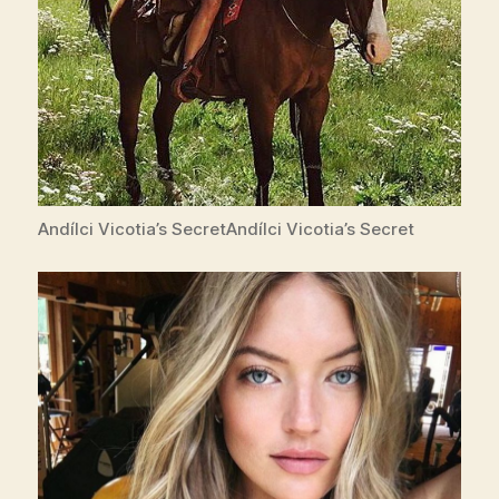
Andílci Vicotia’s SecretAndílci Vicotia’s Secret