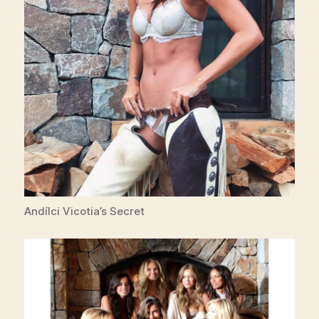
Andílci Vicotia’s Secret