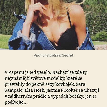
And
Vic
Sec
se
foti
co
sex
kov
Andílci Vicotia's Secret
V Aspenu je teď veselo. Nachází se zde ty
nejznámější světové modelky, které se
převtělily do pěkně sexy kovbojek. Sara
Sampaio, Elsa Hosk, Jasmine Tookes se ukazují
v nádherném prádle a vypadají božsky. Jen se
podívejte…