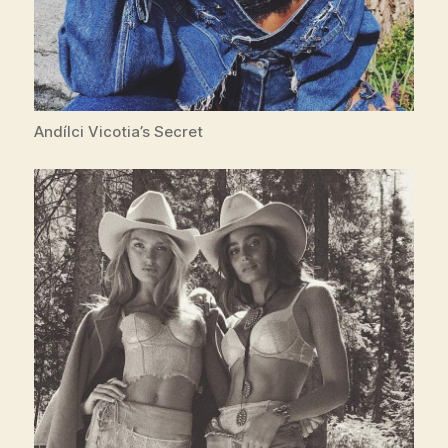
Andílci Vicotia’s Secret