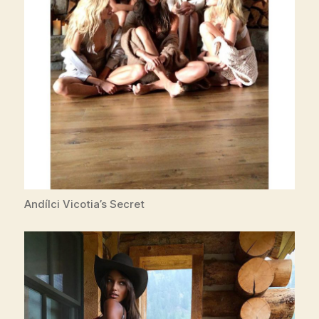
Andílci Vicotia’s Secret